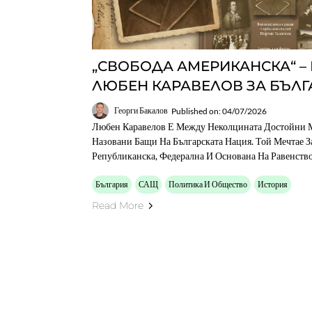
„СВОБОДА АМЕРИКАНСКА“ –
ЛЮБЕН КАРАВЕЛОВ ЗА БЪЛГ
Георги Бакалов
Published on: 04/07/2026
Любен Каравелов Е Между Неколцината Достойни М
Назовани Бащи На Българската Нация. Той Мечтае 
Републиканска, Федерална И Основана На Равенство
България
САЩ
Политика И Общество
История
Read More