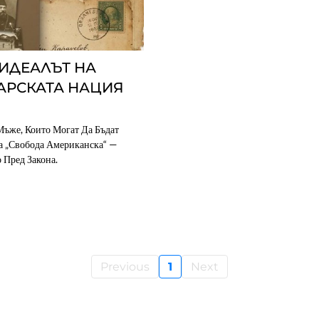
 ИДЕАЛЪТ НА
АРСКАТА НАЦИЯ
ъже, Които Могат Да Бъдат
За „свобода Американска“ —
 Пред Закона.
Previous
1
Next