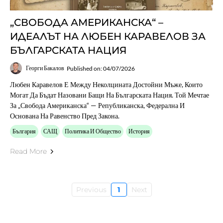
„СВОБОДА АМЕРИКАНСКА“ –
ИДЕАЛЪТ НА ЛЮБЕН КАРАВЕЛОВ ЗА
БЪЛГАРСКАТА НАЦИЯ
Георги Бакалов
Published on: 04/07/2026
Любен Каравелов Е Между Неколцината Достойни Мъже, Които
Могат Да Бъдат Назовани Бащи На Българската Нация. Той Мечтае
За „свобода Американска“ — Републиканска, Федерална И
Основана На Равенство Пред Закона.
България
САЩ
Политика И Общество
История
Read More
Previous
1
Next