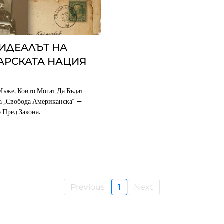
 ИДЕАЛЪТ НА
АРСКАТА НАЦИЯ
ъже, Които Могат Да Бъдат
За „свобода Американска“ —
 Пред Закона.
Previous
1
Next