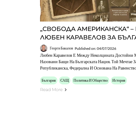
„СВОБОДА АМЕРИКАНСКА“ –
ЛЮБЕН КАРАВЕЛОВ ЗА БЪЛГ
Георги Бакалов
Published on: 04/07/2026
Любен Каравелов Е Между Неколцината Достойни М
Назовани Бащи На Българската Нация. Той Мечтае 
Републиканска, Федерална И Основана На Равенство
България
САЩ
Политика И Общество
История
Read More