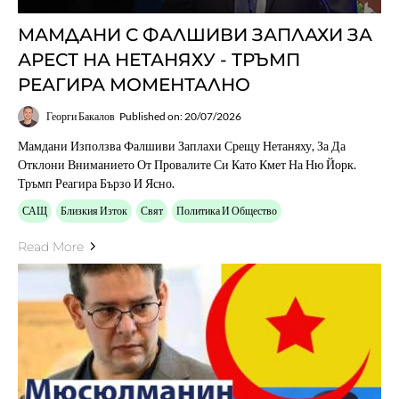
МАМДАНИ С ФАЛШИВИ ЗАПЛАХИ ЗА
АРЕСТ НА НЕТАНЯХУ - ТРЪМП
РЕАГИРА МОМЕНТАЛНО
Георги Бакалов
Published on: 20/07/2026
Мамдани Използва Фалшиви Заплахи Срещу Нетаняху, За Да
Отклони Вниманието От Провалите Си Като Кмет На Ню Йорк.
Тръмп Реагира Бързо И Ясно.
САЩ
Близкия Изток
Свят
Политика И Общество
Read More