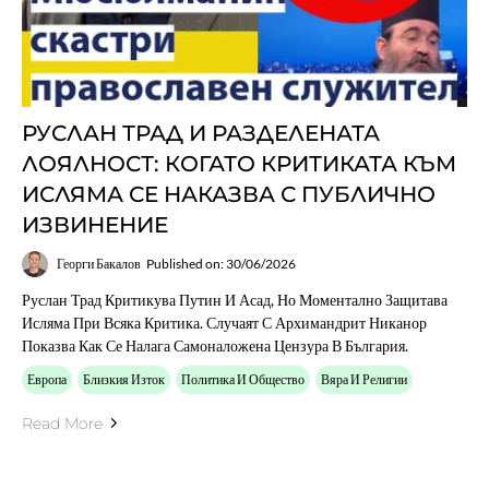
РУСЛАН ТРАД И РАЗДЕЛЕНАТА
ЛОЯЛНОСТ: КОГАТО КРИТИКАТА КЪМ
ИСЛЯМА СЕ НАКАЗВА С ПУБЛИЧНО
ИЗВИНЕНИЕ
Георги Бакалов
Published on: 30/06/2026
Руслан Трад Критикува Путин И Асад, Но Моментално Защитава
Исляма При Всяка Критика. Случаят С Архимандрит Никанор
Показва Как Се Налага Самоналожена Цензура В България.
Европа
Близкия Изток
Политика И Общество
Вяра И Религии
Read More