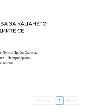
ВА ЗА КАЦАНЕТО
ЦИИТЕ СЕ
г Лунни Проби, Съветско
рея – Неопровержими
е Теории.
Previous
1
Next