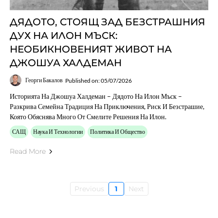
ДЯДОТО, СТОЯЩ ЗАД БЕЗСТРАШНИЯ
ДУХ НА ИЛОН МЪСК:
НЕОБИКНОВЕНИЯТ ЖИВОТ НА
ДЖОШУА ХАЛДЕМАН
Георги Бакалов
Published on: 05/07/2026
Историята На Джошуа Халдеман – Дядото На Илон Мъск –
Разкрива Семейна Традиция На Приключения, Риск И Безстрашие,
Която Обяснява Много От Смелите Решения На Илон.
САЩ
Наука И Технологии
Политика И Общество
Read More
Previous
1
Next