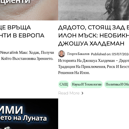
ЩЕ ВРЪЩА
ДЯДОТО, СТОЯЩ ЗАД 
НТИ В ЕВРОПА
ИЛОН МЪСК: НЕОБИК
ДЖОШУА ХАЛДЕМАН
 Neuralink Макс Ходак, Получи
Георги Бакалов
Published on: 05/07/202
 Който Възстановява Зрението.
Историята На Джошуа Халдеман – Дядот
Традиция На Приключения, Риск И Безс
Решения На Илон.
САЩ
Наука И Технологии
Политика И Об
Read More