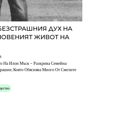
БЕЗСТРАШНИЯ ДУХ НА
НОВЕНИЯТ ЖИВОТ НА
6
о На Илон Мъск – Разкрива Семейна
трашие, Която Обяснява Много От Смелите
щество