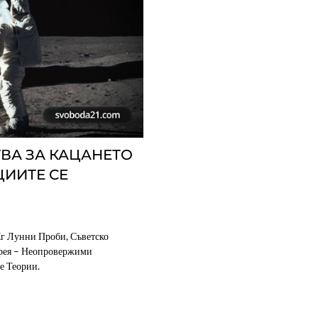
ВА ЗА КАЦАНЕТО
ЦИИТЕ СЕ
г Лунни Проби, Съветско
рея – Неопровержими
е Теории.