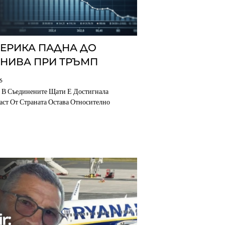
МЕРИКА ПАДНА ДО
 НИВА ПРИ ТРЪМП
6
а В Съединените Щати Е Достигнала
аст От Страната Остава Относително