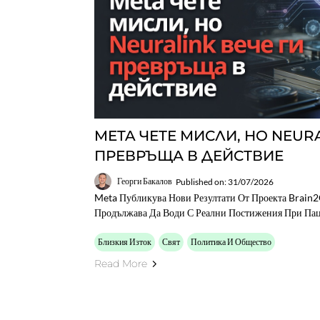
META ЧЕТЕ МИСЛИ, НО NEURA
ПРЕВРЪЩА В ДЕЙСТВИЕ
Георги Бакалов
Published on: 31/07/2026
Meta Публикува Нови Резултати От Проекта Brain2
Продължава Да Води С Реални Постижения При Пац
Близкия Изток
Свят
Политика И Общество
Read More