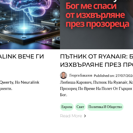
LINK ВЕЧЕ ГИ
ПЪТНИК ОТ RYANAIR: 
ИЗХВЪРЛЯНЕ ПРЕЗ П
Георги Бакалов
Published on: 27/07/202
Qwerty, Но Neuralink
Любиша Карович, Пътник На Ryanair, К
иенти.
Прозорец По Време На Полет От Гърция
Бог.
Европа
Свят
Политика И Общество
Read More