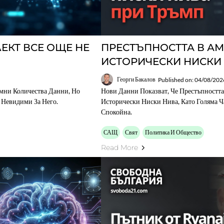
ЕКТ ВСЕ ОЩЕ НЕ
ПРЕСТЪПНОСТТА В А
ИСТОРИЧЕСКИ НИСКИ
Георги Бакалов
Published on: 04/08/202
мни Количества Данни, Но
Нови Данни Показват, Че Престъпностт
Невидими За Него.
Исторически Ниски Нива, Като Голяма Ч
Спокойна.
САЩ
Свят
Политика И Общество
Read More