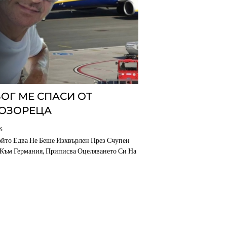
БОГ МЕ СПАСИ ОТ
РОЗОРЕЦА
6
ойто Едва Не Беше Изхвърлен През Счупен
 Към Германия, Приписва Оцеляването Си На