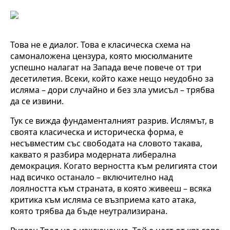
Това не е диалог. Това е класическа схема на
самоналожена цензура, която мюсюлманите
успешно налагат на Запада вече повече от три
десетилетия. Всеки, който каже нещо неудобно за
исляма – дори случайно и без зла умисъл – трябва
да се извини.
Тук се вижда фундаменталният разрив. Ислямът, в
своята класическа и историческа форма, е
несъвместим със свободата на словото такава,
каквато я разбира модерната либерална
демокрация. Когато верността към религията стои
над всичко останало – включително над
лоялността към страната, в която живееш – всяка
критика към исляма се възприема като атака,
която трябва да бъде неутрализирана.