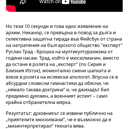
Но тези 10 секунди и това едно изявление на
архим. Никанор, се превърна в повод за дълга и
селективна защитна тирада във Фейсбук от страна
на натрапения на българското общество "експерт"
Руслан Трад - брошка на мултикултурализма от
години насам. Трад, който е мюсюлманин, вместо
да остане в ролята на „експерт" (по Сирия и
Близкия Изток), моментално смени шапката и
влезе в ролята на ислямски апологет. Впусна се в
абсурдни словесни гимнастики да обясни, че
„нямало такава доктрина“ и, че джихадът бил
предимно духовен, а военният аспект – само
крайна отбранителна мярка.
Резултатът: духовникът се извини публично на
„приятелите мюсюлмани“, че е възможно да е
„мизинтерпретирал“ тяхната вява.