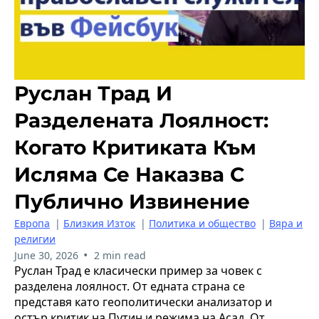
Руслан Трад И
Разделената Лоялност:
Когато Критиката Към
Исляма Се Наказва С
Публично Извинение
Европа
|
Близкия Изток
|
Политика и общество
|
Вяра и
религии
•
June 30, 2026
2 min read
Руслан Трад е класически пример за човек с
разделена лоялност. От едната страна се
представя като геополитически анализатор и
остър критик на Путин и режима на Асад. От