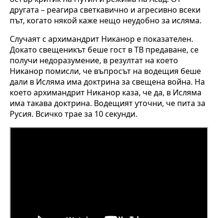
другата – реагира светкавично и агресивно всеки
път, когато някой каже нещо неудобно за исляма.
Случаят с архимандрит Никанор е показателен.
Докато свещеникът беше гост в ТВ предаване, се
получи недоразумение, в резултат на което
Никанор помисли, че въпросът на водещия беше
дали в Исляма има доктрина за свещена война. На
което архимандрит Никанор каза, че да, в Исляма
има такава доктрина. Водещият уточни, че пита за
Русия. Всичко трае за 10 секунди.