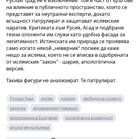
Руслан Трад не е изключение. Той е част от кръгове
на влияние в публичното пространство, които се
представят за неутрални експерти, докато
всъщност патрулират и защитават ислямския
наратив. Критиката към Русия, Асад и подбрани
техни опоненти им служи като удобна фасада за
легитимност. Истинската им природа се проявява
само когато някой „неверник“ посмее да каже
нещо за исляма, което не се вписва в одобрената
от ислямския "закон" - шария, апологетична
версия.
Такива фигури не анализират. Те патрулират.
Руслан Трад
ислям
джихад
свобода на словото
цензура
архимандрит Никанор
мюсюлмани в България
политическа коректност
апология на исляма